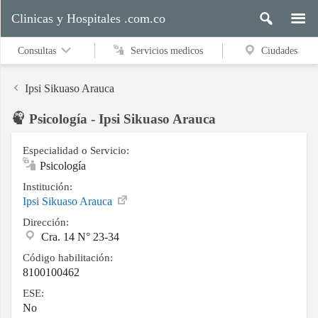
Clinicas y Hospitales .com.co
Consultas
Servicios medicos
Ciudades
Ipsi Sikuaso Arauca
Psicología - Ipsi Sikuaso Arauca
Servicios
medicos
Especialidad o Servicio:
Psicología
Institución:
Ipsi Sikuaso Arauca
Ciudades
Dirección:
Cra. 14 N° 23-34
Buscar
Código habilitación:
8100100462
ESE:
No
Contacto