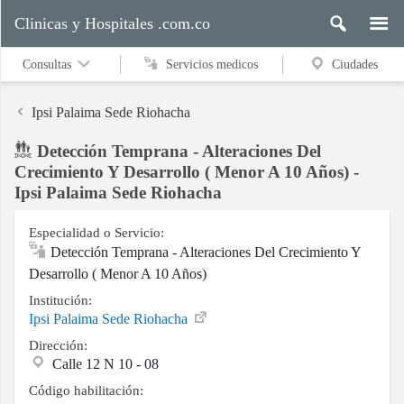
Clinicas y Hospitales .com.co
Consultas
Servicios medicos
Ciudades
Ipsi Palaima Sede Riohacha
Detección Temprana - Alteraciones Del
Servicios
Crecimiento Y Desarrollo ( Menor A 10 Años) -
medicos
Ipsi Palaima Sede Riohacha
Especialidad o Servicio:
Detección Temprana - Alteraciones Del Crecimiento Y
Ciudades
Desarrollo ( Menor A 10 Años)
Institución:
Ipsi Palaima Sede Riohacha
Buscar
Dirección:
Calle 12 N 10 - 08
Código habilitación:
Contacto