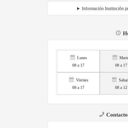
Información Institución p
Ho
Lunes
Mart
08 a 17
08 a 17
Viernes
Saba
08 a 17
08 a 12
Contacto