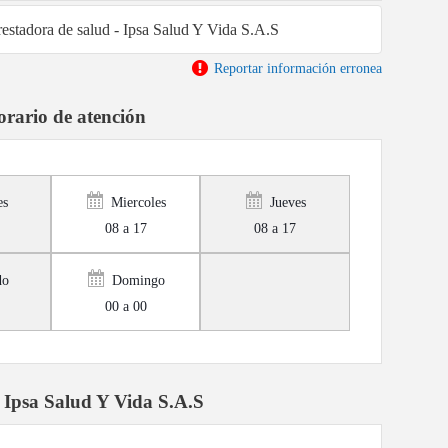
restadora de salud - Ipsa Salud Y Vida S.A.S
Reportar información erronea
rario de atención
es
Miercoles
Jueves
08 a 17
08 a 17
do
Domingo
00 a 00
 Ipsa Salud Y Vida S.A.S