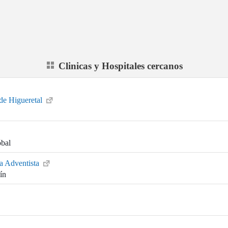
Clinicas y Hospitales cercanos
de Higueretal
óbal
ia Adventista
ín