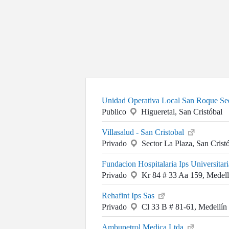
Unidad Operativa Local San Roque Se
Publico
Higueretal, San Cristóbal
Villasalud - San Cristobal
Privado
Sector La Plaza, San Crist
Fundacion Hospitalaria Ips Universitar
Privado
Kr 84 # 33 Aa 159, Medell
Rehafint Ips Sas
Privado
Cl 33 B # 81-61, Medellín
Ambupetrol Medica Ltda