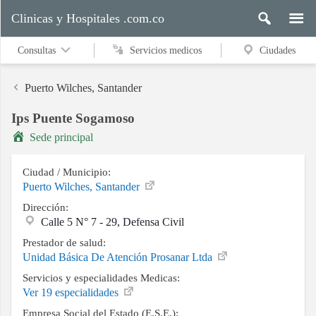
Clinicas y Hospitales .com.co
Consultas
Servicios medicos
Ciudades
Puerto Wilches, Santander
Ips Puente Sogamoso
Servicios
Sede principal
medicos
Ciudad / Municipio:
Puerto Wilches, Santander
Ciudades
Dirección:
Calle 5 N° 7 - 29, Defensa Civil
Prestador de salud:
Buscar
Unidad Básica De Atención Prosanar Ltda
Servicios y especialidades Medicas:
Ver 19 especialidades
Contacto
Empresa Social del Estado (E.S.E.):