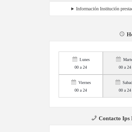
Información Institución prest
Ho
Lunes
Mart
00 a 24
00 a 24
Viernes
Saba
00 a 24
00 a 24
Contacto Ips 