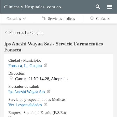
Clinicas y Hospitales .com.co
Consultas
Servicios medicos
Ciudades
Fonseca, La Guajira
Ips Aneshi Wayaa Sas - Servicio Farmaceutico
Servicios
Fonseca
medicos
Ciudad / Municipio:
Fonseca, La Guajira
Dirección:
Ciudades
Carrera 21 N° 14-28, Altoprado
Prestador de salud:
Ips Aneshi Wayaa Sas
Buscar
Servicios y especialidades Medicas:
Ver 1 especialidades
Empresa Social del Estado (E.S.E.):
Contacto