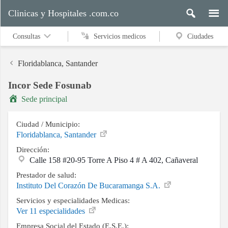
Clinicas y Hospitales .com.co
Consultas
Servicios medicos
Ciudades
Floridablanca, Santander
Incor Sede Fosunab
Servicios
Sede principal
medicos
Ciudad / Municipio:
Floridablanca, Santander
Ciudades
Dirección:
Calle 158 #20-95 Torre A Piso 4 # A 402, Cañaveral
Prestador de salud:
Buscar
Instituto Del Corazón De Bucaramanga S.A.
Servicios y especialidades Medicas:
Ver 11 especialidades
Contacto
Empresa Social del Estado (E.S.E.):