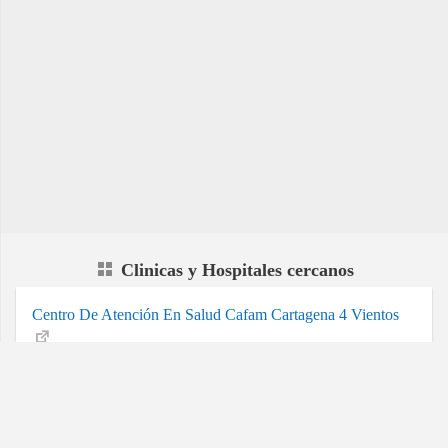
Clinicas y Hospitales cercanos
Centro De Atención En Salud Cafam Cartagena 4 Vientos
12 Especialidades
Privado
Calle 31 No 50-83 C.C Los 4 Vientos Local 1 Al
5b, Cartagena
Puesto De Salud Tierra Bomba