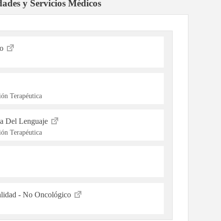
dades y Servicios Médicos
lo
ón Terapéutica
ia Del Lenguaje
ón Terapéutica
alidad - No Oncológico