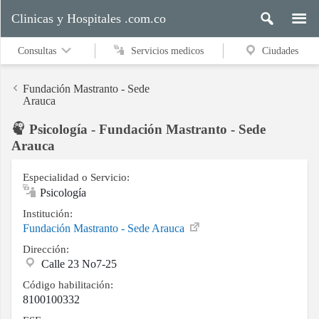
Clinicas y Hospitales .com.co
Consultas
Servicios medicos
Ciudades
Fundación Mastranto - Sede
Arauca
Psicología - Fundación Mastranto - Sede
Servicios
Arauca
medicos
Especialidad o Servicio:
Psicología
Ciudades
Institución:
Fundación Mastranto - Sede Arauca
Dirección:
Buscar
Calle 23 No7-25
Código habilitación:
8100100332
Contacto