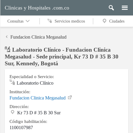
Clinicas y Hospitales .com.co
Consultas
Servicios medicos
Ciudades
Fundacion Clinica Megasalud
Laboratorio Clínico - Fundacion Clinica
Servicios
Megasalud - Sede principal, Kr 73 D # 35 B 30
medicos
Sur, Kennedy, Bogotá
Especialidad o Servicio:
Laboratorio Clínico
Ciudades
Institución:
Fundacion Clinica Megasalud
Dirección:
Buscar
Kr 73 D # 35 B 30 Sur
Código habilitación:
1100107987
Contacto