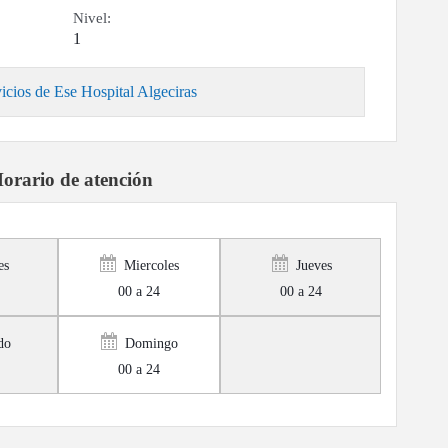
Nivel:
1
icios de Ese Hospital Algeciras
orario de atención
es
Miercoles
Jueves
00 a 24
00 a 24
do
Domingo
00 a 24