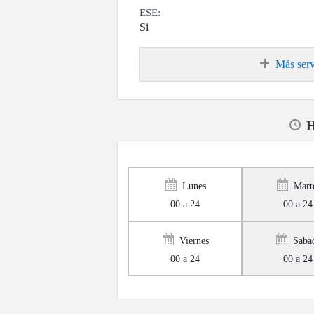
ESE:
Si
Más serv
H
Lunes
Mart
00 a 24
00 a 24
Viernes
Saba
00 a 24
00 a 24