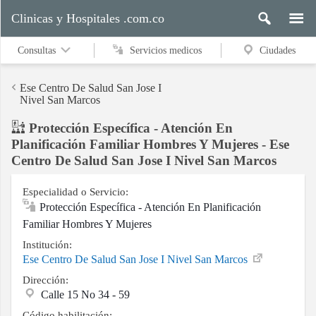
Clinicas y Hospitales .com.co
Consultas
Servicios medicos
Ciudades
Ese Centro De Salud San Jose I
Nivel San Marcos
Protección Específica - Atención En
Servicios
Planificación Familiar Hombres Y Mujeres - Ese
medicos
Centro De Salud San Jose I Nivel San Marcos
Especialidad o Servicio:
Ciudades
Protección Específica - Atención En Planificación
Familiar Hombres Y Mujeres
Institución:
Buscar
Ese Centro De Salud San Jose I Nivel San Marcos
Dirección:
Calle 15 No 34 - 59
Contacto
Código habilitación: