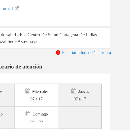
Corozal
a de salud - Ese Centro De Salud Cartagena De Indias
ozal Sede Asovipova
Reportar información erronea
rario de atención
es
Miercoles
Jueves
07 a 17
07 a 17
do
Domingo
00 a 00