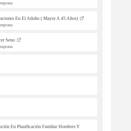
Temprana
raciones En El Adulto ( Mayor A 45 Años)
Temprana
cer Seno
Temprana
ención En Planificación Familiar Hombres Y