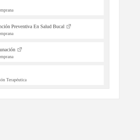
Temprana
ención Preventiva En Salud Bucal
Temprana
cunación
Temprana
ón Terapéutica