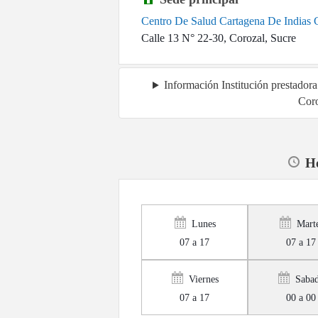
Centro De Salud Cartagena De Indias 
Calle 13 N° 22-30, Corozal, Sucre
Información Institución prestador
Cor
Ho
Lunes
Mart
07 a 17
07 a 17
Viernes
Saba
07 a 17
00 a 00