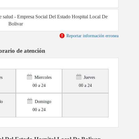
de salud - Empresa Social Del Estado Hospital Local De
Bolivar
Reportar información erronea
rario de atención
es
Miercoles
Jueves
00 a 24
00 a 24
do
Domingo
00 a 24