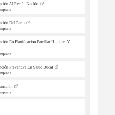
ención Al Recién Nacido
Temprana
ención Del Parto
Temprana
ención En Planificación Familiar Hombres Y
Temprana
ención Preventiva En Salud Bucal
Temprana
cunación
Temprana