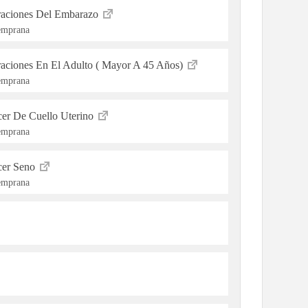
eraciones Del Embarazo
Temprana
raciones En El Adulto ( Mayor A 45 Años)
Temprana
cer De Cuello Uterino
Temprana
cer Seno
Temprana