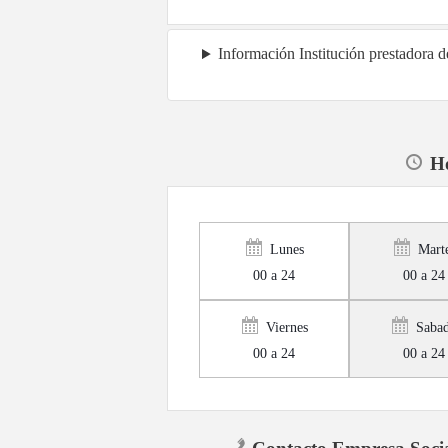
Información Institución prestadora 
Ho
Lunes
Mart
00 a 24
00 a 24
Viernes
Saba
00 a 24
00 a 24