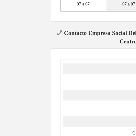
07 a 07
07 a 07
Contacto Empresa Social De
Centro
C