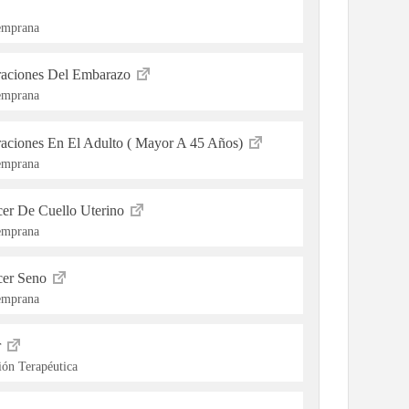
Temprana
eraciones Del Embarazo
Temprana
raciones En El Adulto ( Mayor A 45 Años)
Temprana
cer De Cuello Uterino
Temprana
cer Seno
Temprana
r
ón Terapéutica