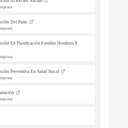
ención Al Recién Nacido
Temprana
ención Del Parto
Temprana
ención En Planificación Familiar Hombres Y
Temprana
ención Preventiva En Salud Bucal
Temprana
cunación
Temprana