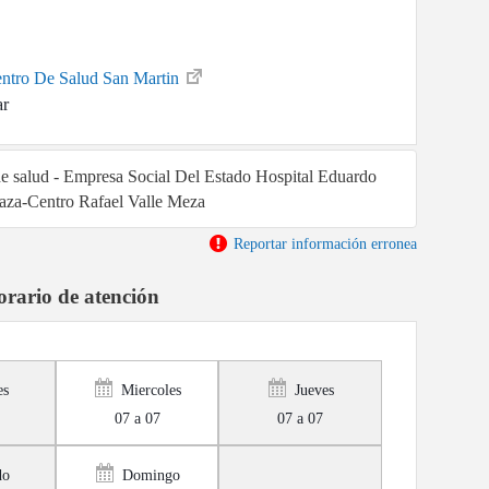
entro De Salud San Martin
ar
 de salud - Empresa Social Del Estado Hospital Eduardo
za-Centro Rafael Valle Meza
Reportar información erronea
rario de atención
es
Miercoles
Jueves
07 a 07
07 a 07
do
Domingo