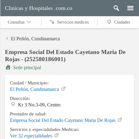
Clinicas y Hospitales .com.co
Consultas
Servicios medicos
Ciudades
El Peñón, Cundinamarca
Empresa Social Del Estado Cayetano Maria De
Servicios
Rojas - (252580186001)
medicos
Sede principal
Ciudad / Municipio:
Ciudades
El Peñón, Cundinamarca
Dirección:
Kr 3 No.3-09, Centro
Buscar
Prestador de salud:
Empresa Social Del Estado Cayetano Maria De Rojas
Servicios y especialidades Medicas:
Ver 32 especialidades
Contacto