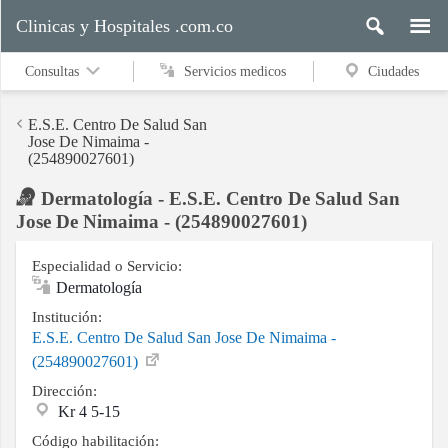
Clinicas y Hospitales .com.co
Consultas
Servicios medicos
Ciudades
E.S.E. Centro De Salud San
Jose De Nimaima -
(254890027601)
Servicios
Dermatología - E.S.E. Centro De Salud San
medicos
Jose De Nimaima - (254890027601)
Especialidad o Servicio:
Ciudades
Dermatología
Institución:
E.S.E. Centro De Salud San Jose De Nimaima -
Buscar
(254890027601)
Dirección:
Kr 4 5-15
Contacto
Código habilitación: