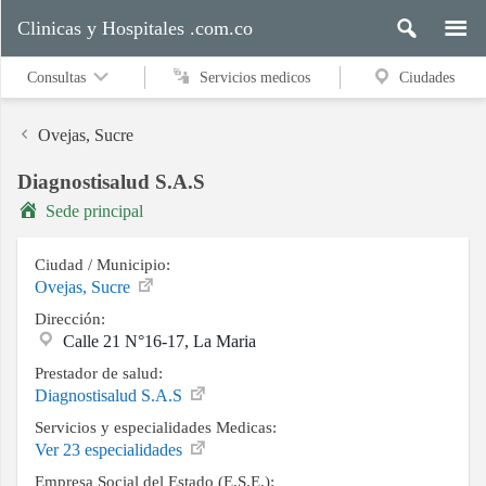
Clinicas y Hospitales .com.co
Consultas
Servicios medicos
Ciudades
Ovejas, Sucre
Diagnostisalud S.A.S
Servicios
Sede principal
medicos
Ciudad / Municipio:
Ovejas, Sucre
Ciudades
Dirección:
Calle 21 N°16-17, La Maria
Prestador de salud:
Buscar
Diagnostisalud S.A.S
Servicios y especialidades Medicas:
Ver 23 especialidades
Contacto
Empresa Social del Estado (E.S.E.):