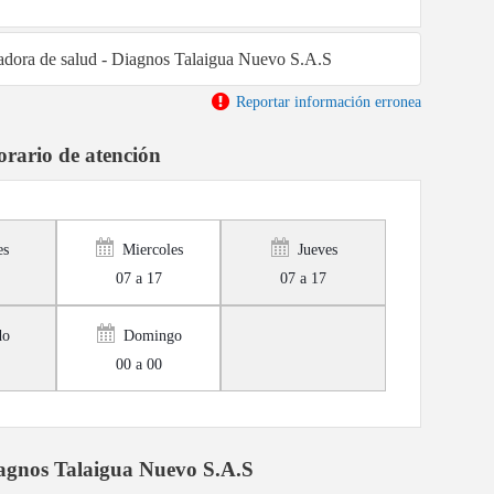
tadora de salud - Diagnos Talaigua Nuevo S.A.S
Reportar información erronea
rario de atención
es
Miercoles
Jueves
07 a 17
07 a 17
do
Domingo
00 a 00
agnos Talaigua Nuevo S.A.S