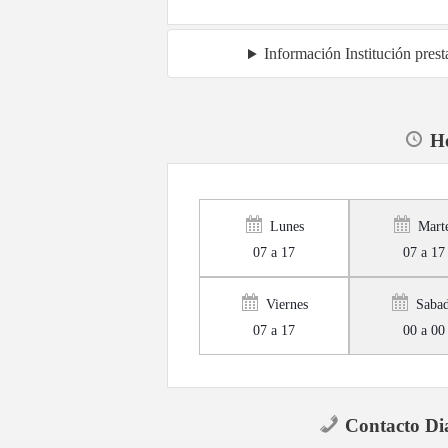
Información Institución pres
Ho
Lunes
Mart
07 a 17
07 a 17
Viernes
Saba
07 a 17
00 a 00
Contacto Di