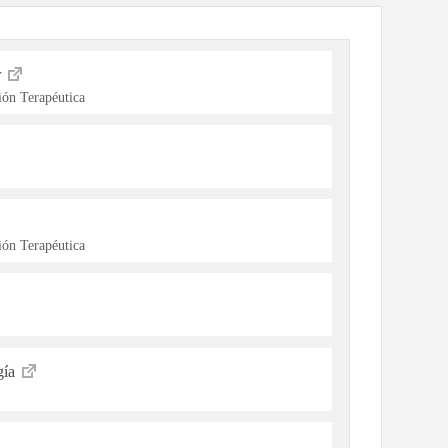
r
ón Terapéutica
ón Terapéutica
gía