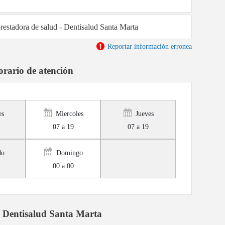
prestadora de salud - Dentisalud Santa Marta
Reportar información erronea
rario de atención
es
Miercoles
Jueves
07 a 19
07 a 19
do
Domingo
00 a 00
 Dentisalud Santa Marta