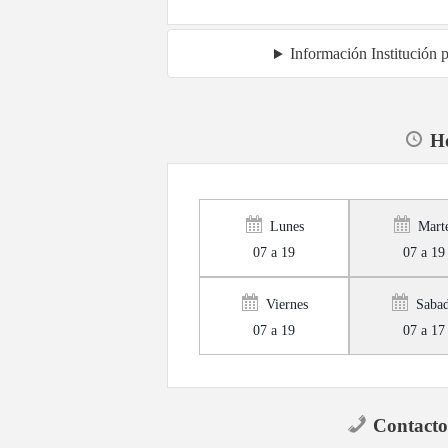
Información Institución 
Ho
Lunes
Mart
07 a 19
07 a 19
Viernes
Saba
07 a 19
07 a 17
Contacto