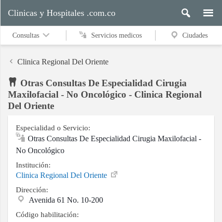
Clinicas y Hospitales .com.co
Consultas
Servicios medicos
Ciudades
Clinica Regional Del Oriente
Otras Consultas De Especialidad Cirugia
Servicios
Maxilofacial - No Oncológico - Clinica Regional
medicos
Del Oriente
Especialidad o Servicio:
Otras Consultas De Especialidad Cirugia Maxilofacial -
Ciudades
No Oncológico
Institución:
Clinica Regional Del Oriente
Buscar
Dirección:
Avenida 61 No. 10-200
Código habilitación:
Contacto