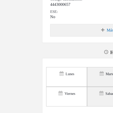
4443000657
ESE:
No
Más
H
Lunes
Mart
Viernes
Saba