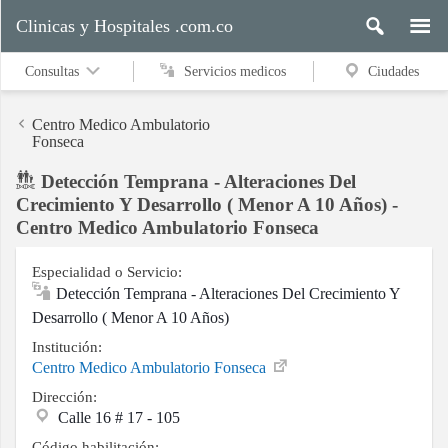
Clinicas y Hospitales .com.co
Consultas
Servicios medicos
Ciudades
Centro Medico Ambulatorio
Fonseca
Detección Temprana - Alteraciones Del
Servicios
Crecimiento Y Desarrollo ( Menor A 10 Años) -
medicos
Centro Medico Ambulatorio Fonseca
Especialidad o Servicio:
Ciudades
Detección Temprana - Alteraciones Del Crecimiento Y
Desarrollo ( Menor A 10 Años)
Institución:
Buscar
Centro Medico Ambulatorio Fonseca
Dirección:
Calle 16 # 17 - 105
Contacto
Código habilitación: