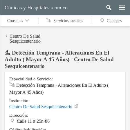
Clinicas y Hospitales .com.co
Consultas
Servicios medicos
Ciudades
Centro De Salud
Sesquicentenario
Detección Temprana - Alteraciones En El
Servicios
Adulto ( Mayor A 45 Años) - Centro De Salud
medicos
Sesquicentenario
Especialidad o Servicio:
Ciudades
Detección Temprana - Alteraciones En El Adulto (
Mayor A 45 Años)
Institución:
Buscar
Centro De Salud Sesquicentenario
Dirección:
Calle 11 # 25n-86
Contacto
Código habilitación: