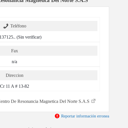
esonancia Magnetica Del Norte S.A.S
Teléfono
137125.. (Sin verificar)
Fax
n/a
Direccion
Cr 11 A # 13-82
r Centro De Resonancia Magnetica Del Norte S.A.S
Reportar información erronea