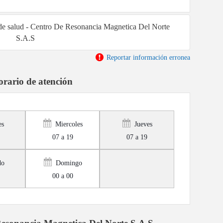
 de salud - Centro De Resonancia Magnetica Del Norte
S.A.S
Reportar información erronea
rario de atención
es
Miercoles
Jueves
07 a 19
07 a 19
do
Domingo
00 a 00