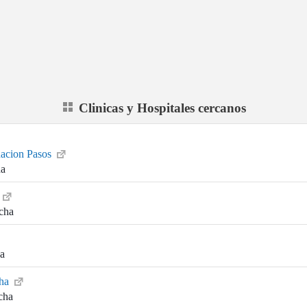
Clinicas y Hospitales cercanos
dacion Pasos
ha
cha
ha
cha
cha