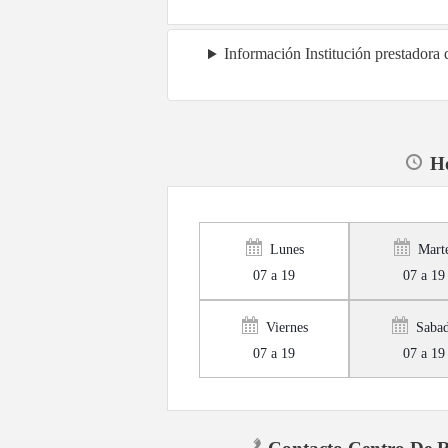
Información Institución prestadora
Ho
Lunes
Mart
07 a 19
07 a 19
Viernes
Saba
07 a 19
07 a 19