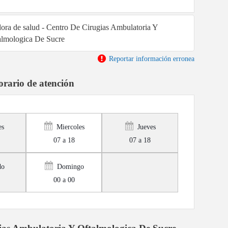
adora de salud - Centro De Cirugias Ambulatoria Y
almologica De Sucre
Reportar información erronea
rario de atención
es
Miercoles
Jueves
07 a 18
07 a 18
do
Domingo
00 a 00