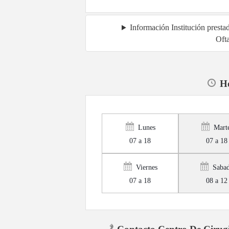
Información Institución prest
Oft
Ho
Lunes
Mart
07 a 18
07 a 18
Viernes
Saba
07 a 18
08 a 12