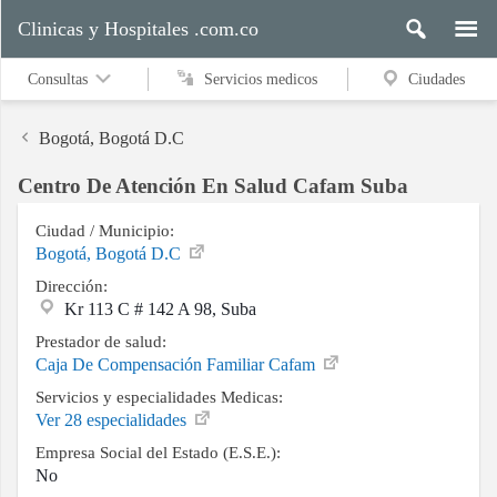
Clinicas y Hospitales .com.co
Consultas
Servicios medicos
Ciudades
Bogotá, Bogotá D.C
Centro De Atención En Salud Cafam Suba
Servicios
medicos
Ciudad / Municipio:
Bogotá, Bogotá D.C
Dirección:
Kr 113 C # 142 A 98, Suba
Ciudades
Prestador de salud:
Caja De Compensación Familiar Cafam
Servicios y especialidades Medicas:
Buscar
Ver 28 especialidades
Empresa Social del Estado (E.S.E.):
No
Contacto