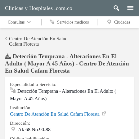
Clinicas y Hospitales .com.co
Consultas
Servicios medicos
Ciudades
Centro De Atención En Salud
Cafam Floresta
Detección Temprana - Alteraciones En El
Servicios
Adulto ( Mayor A 45 Años) - Centro De Atención
medicos
En Salud Cafam Floresta
Especialidad o Servicio:
Ciudades
Detección Temprana - Alteraciones En El Adulto (
Mayor A 45 Años)
Institución:
Buscar
Centro De Atención En Salud Cafam Floresta
Dirección:
Ak 68 No.90-88
Contacto
Código habilitación: