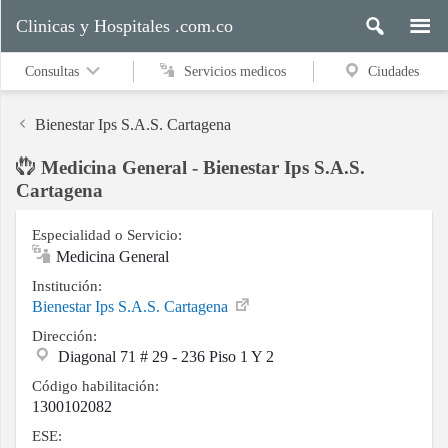
Clinicas y Hospitales .com.co
Consultas
Servicios medicos
Ciudades
Bienestar Ips S.A.S. Cartagena
Medicina General - Bienestar Ips S.A.S.
Servicios
Cartagena
medicos
Especialidad o Servicio:
Medicina General
Ciudades
Institución:
Bienestar Ips S.A.S. Cartagena
Dirección:
Diagonal 71 # 29 - 236 Piso 1 Y 2
Buscar
Código habilitación:
1300102082
ESE:
Contacto