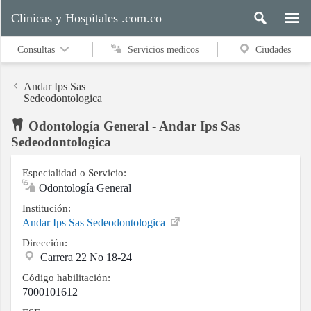
Clinicas y Hospitales .com.co
Consultas
Servicios medicos
Ciudades
Andar Ips Sas
Sedeodontologica
Odontología General - Andar Ips Sas
Servicios
Sedeodontologica
medicos
Especialidad o Servicio:
Odontología General
Ciudades
Institución:
Andar Ips Sas Sedeodontologica
Dirección:
Buscar
Carrera 22 No 18-24
Código habilitación:
7000101612
Contacto