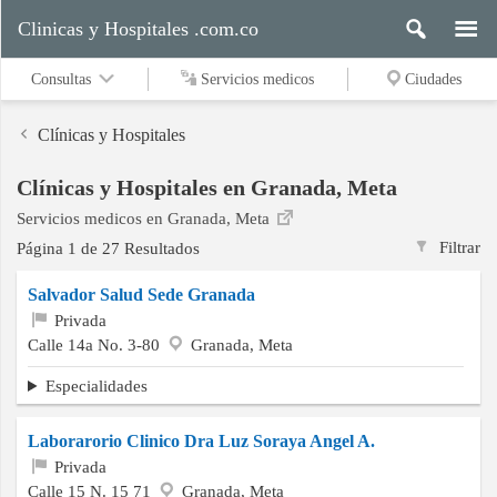
Clinicas y Hospitales .com.co
Consultas
Servicios medicos
Ciudades
Clínicas y Hospitales
Clínicas y Hospitales en Granada, Meta
Servicios
Servicios medicos en Granada, Meta
medicos
Filtrar
Página 1 de 27 Resultados
Salvador Salud Sede Granada
Ciudades
Privada
Calle 14a No. 3-80
Granada, Meta
Especialidades
Buscar
Laborarorio Clinico Dra Luz Soraya Angel A.
Privada
Contacto
Calle 15 N. 15 71
Granada, Meta