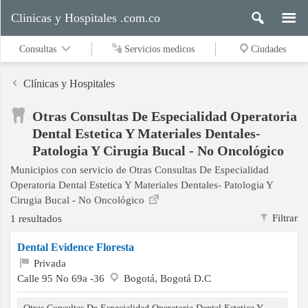
Clinicas y Hospitales .com.co
Consultas
Servicios medicos
Ciudades
Clínicas y Hospitales
Otras Consultas De Especialidad Operatoria
Servicios
Dental Estetica Y Materiales Dentales-
medicos
Patologia Y Cirugia Bucal - No Oncológico
Municipios con servicio de Otras Consultas De Especialidad
Operatoria Dental Estetica Y Materiales Dentales- Patologia Y
Ciudades
Cirugia Bucal - No Oncológico
Filtrar
1 resultados
Dental Evidence Floresta
Buscar
Privada
Calle 95 No 69a -36
Bogotá, Bogotá D.C
Contacto