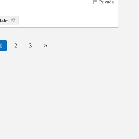
Privada
idades
»
1
2
3