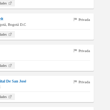
idades
lt
Privada
otá, Bogotá D.C
idades
Privada
idades
ital De San José
Privada
C
idades