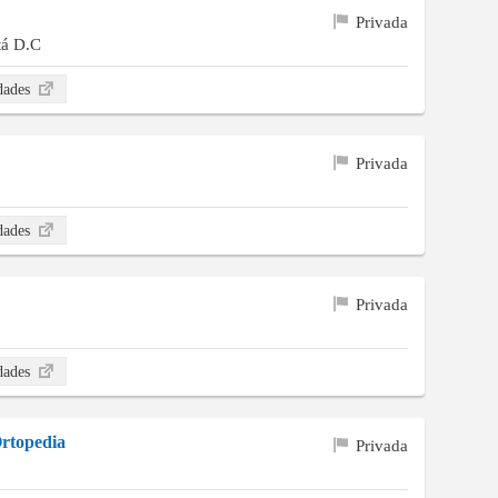
Privada
tá D.C
idades
Privada
idades
Privada
idades
Ortopedia
Privada