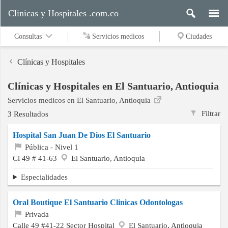
Clinicas y Hospitales .com.co
Consultas
Servicios medicos
Ciudades
Clínicas y Hospitales
Clínicas y Hospitales en El Santuario, Antioquia
Servicios
Servicios medicos en El Santuario, Antioquia
medicos
Filtrar
3 Resultados
Hospital San Juan De Dios El Santuario
Ciudades
Pública - Nivel 1
Cl 49 # 41-63
El Santuario, Antioquia
Especialidades
Buscar
Oral Boutique El Santuario Clinicas Odontologas
Privada
Contacto
Calle 49 #41-22 Sector Hospital
El Santuario, Antioquia