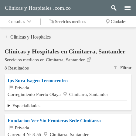
Clinicas y Hospitales .com.co
Consultas
Servicios medicos
Ciudades
Clínicas y Hospitales
Clínicas y Hospitales en Cimitarra, Santander
Servicios
Servicios medicos en Cimitarra, Santander
medicos
Filtrar
8 Resultados
Ips Sura Isagen Termocentro
Ciudades
Privada
Corregimiento Puerto Olaya
Cimitarra, Santander
Especialidades
Buscar
Fundacion Ver Sin Fronteras Sede Cimitarra
Privada
Contacto
Carrera 4 Nº 8-55
Cimitarra, Santander