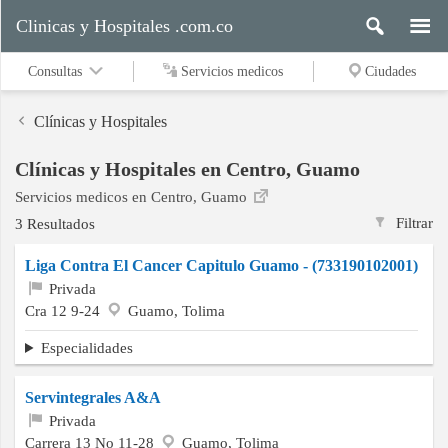
Clinicas y Hospitales .com.co
Consultas
Servicios medicos
Ciudades
Clínicas y Hospitales
Clínicas y Hospitales en Centro, Guamo
Servicios
Servicios medicos en Centro, Guamo
medicos
Filtrar
3 Resultados
Liga Contra El Cancer Capitulo Guamo - (733190102001)
Ciudades
Privada
Cra 12 9-24
Guamo, Tolima
Especialidades
Buscar
Servintegrales A&A
Privada
Contacto
Carrera 13 No 11-28
Guamo, Tolima