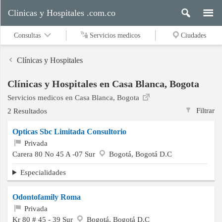
Clinicas y Hospitales .com.co
Consultas
Servicios medicos
Ciudades
Clínicas y Hospitales
Clínicas y Hospitales en Casa Blanca, Bogota
Servicios
Servicios medicos en Casa Blanca, Bogota
medicos
Filtrar
2 Resultados
Opticas Sbc Limitada Consultorio
Ciudades
Privada
Carera 80 No 45 A -07 Sur
Bogotá, Bogotá D.C
Especialidades
Buscar
Odontofamily Roma
Privada
Contacto
Kr 80 # 45 - 39 Sur
Bogotá, Bogotá D.C