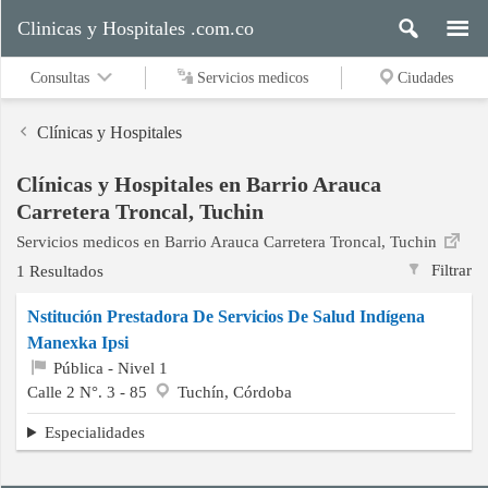
Clinicas y Hospitales .com.co
Consultas
Servicios medicos
Ciudades
Clínicas y Hospitales
Clínicas y Hospitales en Barrio Arauca
Servicios
Carretera Troncal, Tuchin
medicos
Servicios medicos en Barrio Arauca Carretera Troncal, Tuchin
Filtrar
1 Resultados
Ciudades
Nstitución Prestadora De Servicios De Salud Indígena
Manexka Ipsi
Pública - Nivel 1
Calle 2 N°. 3 - 85
Tuchín, Córdoba
Buscar
Especialidades
Contacto