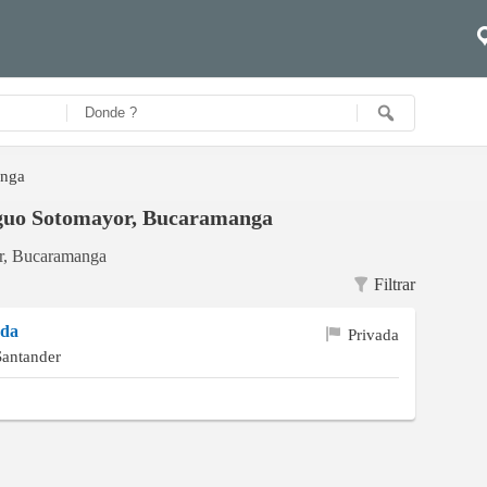
anga
tiguo Sotomayor, Bucaramanga
or, Bucaramanga
Filtrar
ada
Privada
antander