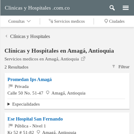
Clinicas y Hospitales .com.co
Consultas
Servicios medicos
Ciudades
Clínicas y Hospitales
Clínicas y Hospitales en Amagá, Antioquia
Servicios
Servicios medicos en Amagá, Antioquia
medicos
Filtrar
2 Resultados
Promedan Ips Amagá
Ciudades
Privada
Calle 50 No. 51-47
Amagá, Antioquia
Especialidades
Buscar
Ese Hospital San Fernando
Pública - Nivel 1
Contacto
Kr 52 # 51-82
Amagá, Antioquia